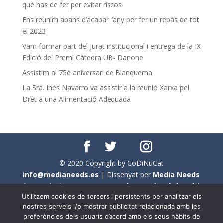
què has de fer per evitar riscos
Ens reunim abans d’acabar l’any per fer un repàs de tot
el 2023
Vam formar part del Jurat institucional i entrega de la IX
Edició del Premi Càtedra UB- Danone
Assistim al 75è aniversari de Blanquerna
La Sra. Inés Navarro va assistir a la reunió Xarxa pel
Dret a una Alimentació Adequada
© 2020 Copyright by CoDiNuCat
info@medianeeds.es
| Dissenyat per
Media Needs
| Tots els drets reservats a
CoDiNuCat |
Avís legal
|
Utilitzem cookies de tercers i persistents per analitzar els
Avís per cookies
nostres serveis i/o mostrar publicitat relacionada amb les
preferències dels usuaris d’acord amb els seus hàbits de
En aquest web s'ha tingut en compte l'ús no sexista del