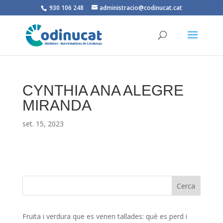
930 106 248
administracio@codinucat.cat
CYNTHIA ANA ALEGRE
MIRANDA
set. 15, 2023
Fruita i verdura que es venen tallades: què es perd i