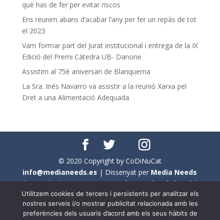
què has de fer per evitar riscos
Ens reunim abans d’acabar l’any per fer un repàs de tot
el 2023
Vam formar part del Jurat institucional i entrega de la IX
Edició del Premi Càtedra UB- Danone
Assistim al 75è aniversari de Blanquerna
La Sra. Inés Navarro va assistir a la reunió Xarxa pel
Dret a una Alimentació Adequada
© 2020 Copyright by CoDiNuCat
info@medianeeds.es
| Dissenyat per
Media Needs
| Tots els drets reservats a
CoDiNuCat |
Avís legal
|
Utilitzem cookies de tercers i persistents per analitzar els
Avís per cookies
nostres serveis i/o mostrar publicitat relacionada amb les
preferències dels usuaris d’acord amb els seus hàbits de
En aquest web s'ha tingut en compte l'ús no sexista del