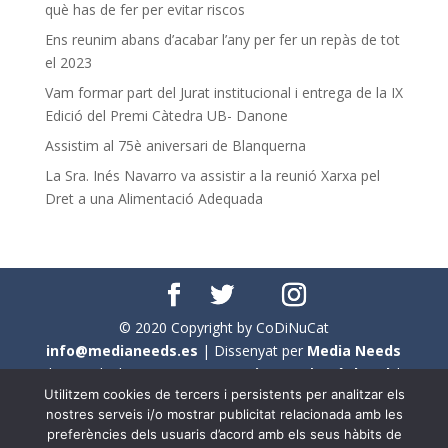
què has de fer per evitar riscos
Ens reunim abans d’acabar l’any per fer un repàs de tot
el 2023
Vam formar part del Jurat institucional i entrega de la IX
Edició del Premi Càtedra UB- Danone
Assistim al 75è aniversari de Blanquerna
La Sra. Inés Navarro va assistir a la reunió Xarxa pel
Dret a una Alimentació Adequada
© 2020 Copyright by CoDiNuCat
info@medianeeds.es
| Dissenyat per
Media Needs
| Tots els drets reservats a
CoDiNuCat |
Avís legal
|
Utilitzem cookies de tercers i persistents per analitzar els
Avís per cookies
nostres serveis i/o mostrar publicitat relacionada amb les
preferències dels usuaris d’acord amb els seus hàbits de
En aquest web s'ha tingut en compte l'ús no sexista del