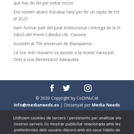
què has de fer per evitar riscos
Ens reunim abans d’acabar l’any per fer un repàs de tot
el 2023
Vam formar part del Jurat institucional i entrega de la IX
Edició del Premi Càtedra UB- Danone
Assistim al 75è aniversari de Blanquerna
La Sra. Inés Navarro va assistir a la reunió Xarxa pel
Dret a una Alimentació Adequada
© 2020 Copyright by CoDiNuCat
info@medianeeds.es
| Dissenyat per
Media Needs
| Tots els drets reservats a
CoDiNuCat |
Avís legal
|
Utilitzem cookies de tercers i persistents per analitzar els
Avís per cookies
nostres serveis i/o mostrar publicitat relacionada amb les
preferències dels usuaris d’acord amb els seus hàbits de
En aquest web s'ha tingut en compte l'ús no sexista del