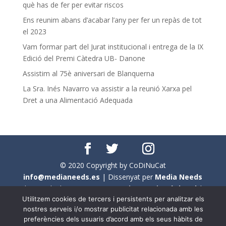
què has de fer per evitar riscos
Ens reunim abans d’acabar l’any per fer un repàs de tot
el 2023
Vam formar part del Jurat institucional i entrega de la IX
Edició del Premi Càtedra UB- Danone
Assistim al 75è aniversari de Blanquerna
La Sra. Inés Navarro va assistir a la reunió Xarxa pel
Dret a una Alimentació Adequada
© 2020 Copyright by CoDiNuCat
info@medianeeds.es
| Dissenyat per
Media Needs
| Tots els drets reservats a
CoDiNuCat |
Avís legal
|
Utilitzem cookies de tercers i persistents per analitzar els
Avís per cookies
nostres serveis i/o mostrar publicitat relacionada amb les
preferències dels usuaris d’acord amb els seus hàbits de
En aquest web s'ha tingut en compte l'ús no sexista del