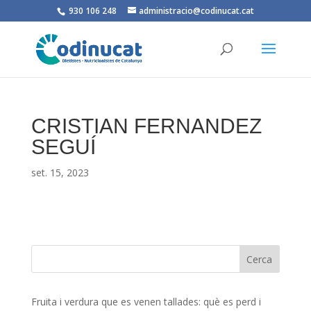
930 106 248
administracio@codinucat.cat
CRISTIAN FERNANDEZ
SEGUÍ
set. 15, 2023
Fruita i verdura que es venen tallades: què es perd i