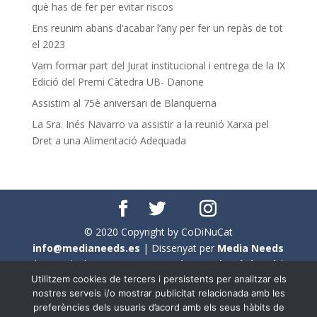
què has de fer per evitar riscos
Ens reunim abans d’acabar l’any per fer un repàs de tot
el 2023
Vam formar part del Jurat institucional i entrega de la IX
Edició del Premi Càtedra UB- Danone
Assistim al 75è aniversari de Blanquerna
La Sra. Inés Navarro va assistir a la reunió Xarxa pel
Dret a una Alimentació Adequada
© 2020 Copyright by CoDiNuCat
info@medianeeds.es
| Dissenyat per
Media Needs
| Tots els drets reservats a
CoDiNuCat |
Avís legal
|
Utilitzem cookies de tercers i persistents per analitzar els
Avís per cookies
nostres serveis i/o mostrar publicitat relacionada amb les
preferències dels usuaris d’acord amb els seus hàbits de
En aquest web s'ha tingut en compte l'ús no sexista del