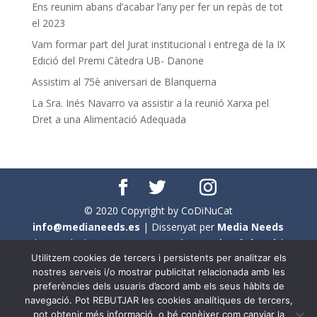
Ens reunim abans d’acabar l’any per fer un repàs de tot
el 2023
Vam formar part del Jurat institucional i entrega de la IX
Edició del Premi Càtedra UB- Danone
Assistim al 75è aniversari de Blanquerna
La Sra. Inés Navarro va assistir a la reunió Xarxa pel
Dret a una Alimentació Adequada
© 2020 Copyright by CoDiNuCat
info@medianeeds.es
| Dissenyat per
Media Needs
| Tots els drets reservats a
CoDiNuCat |
Avís legal
|
Utilitzem cookies de tercers i persistents per analitzar els
Avís per cookies
nostres serveis i/o mostrar publicitat relacionada amb les
preferències dels usuaris d’acord amb els seus hàbits de
En aquest web s'ha tingut en compte l'ús no sexista del
navegació. Pot REBUTJAR les cookies analítiques de tercers,
llenguatge. No obstant això, i a causa de la seva
pot obtenir més informació, o bé conèixer com canviar la