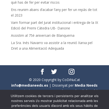
què has de fer per evitar riscos
Ens reunim abans d’acabar l’any per fer un repàs de tot
el 2023
Vam formar part del Jurat institucional i entrega de la IX
Edició del Premi Càtedra UB- Danone
Assistim al 75è aniversari de Blanquerna
La Sra. Inés Navarro va assistir a la reunió Xarxa pel
Dret a una Alimentació Adequada
© 2020 Copyright by CoDiNuCat
info@medianeeds.es
| Dissenyat per
Media Needs
| Tots els drets reservats a
CoDiNuCat |
Avís legal
|
Utilitzem cookies de tercers i persistents per analitzar els
Avís per cookies
nostres serveis i/o mostrar publicitat relacionada amb les
preferències dels usuaris d’acord amb els seus hàbits de
En aquest web s'ha tingut en compte l'ús no sexista del