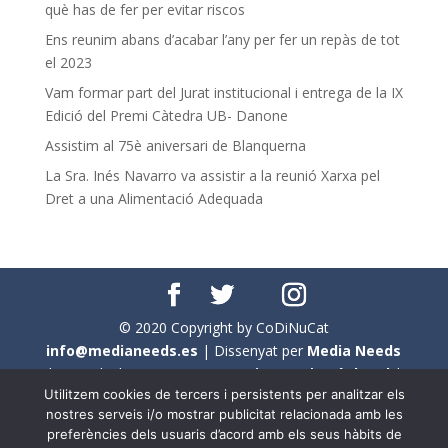
què has de fer per evitar riscos
Ens reunim abans d’acabar l’any per fer un repàs de tot
el 2023
Vam formar part del Jurat institucional i entrega de la IX
Edició del Premi Càtedra UB- Danone
Assistim al 75è aniversari de Blanquerna
La Sra. Inés Navarro va assistir a la reunió Xarxa pel
Dret a una Alimentació Adequada
© 2020 Copyright by CoDiNuCat
info@medianeeds.es
| Dissenyat per
Media Needs
| Tots els drets reservats a
CoDiNuCat |
Avís legal
|
Utilitzem cookies de tercers i persistents per analitzar els
Avís per cookies
nostres serveis i/o mostrar publicitat relacionada amb les
preferències dels usuaris d’acord amb els seus hàbits de
En aquest web s'ha tingut en compte l'ús no sexista del