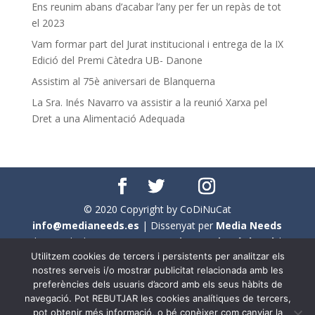
Ens reunim abans d’acabar l’any per fer un repàs de tot
el 2023
Vam formar part del Jurat institucional i entrega de la IX
Edició del Premi Càtedra UB- Danone
Assistim al 75è aniversari de Blanquerna
La Sra. Inés Navarro va assistir a la reunió Xarxa pel
Dret a una Alimentació Adequada
© 2020 Copyright by CoDiNuCat
info@medianeeds.es
| Dissenyat per
Media Needs
| Tots els drets reservats a
CoDiNuCat |
Avís legal
|
Utilitzem cookies de tercers i persistents per analitzar els
Avís per cookies
nostres serveis i/o mostrar publicitat relacionada amb les
preferències dels usuaris d’acord amb els seus hàbits de
En aquest web s'ha tingut en compte l'ús no sexista del
navegació. Pot REBUTJAR les cookies analítiques de tercers,
llenguatge. No obstant això, i a causa de la seva
pot obtenir més informació, o bé conèixer com canviar la