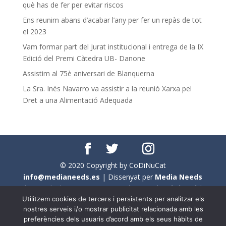
què has de fer per evitar riscos
Ens reunim abans d’acabar l’any per fer un repàs de tot
el 2023
Vam formar part del Jurat institucional i entrega de la IX
Edició del Premi Càtedra UB- Danone
Assistim al 75è aniversari de Blanquerna
La Sra. Inés Navarro va assistir a la reunió Xarxa pel
Dret a una Alimentació Adequada
© 2020 Copyright by CoDiNuCat
info@medianeeds.es
| Dissenyat per
Media Needs
| Tots els drets reservats a
CoDiNuCat |
Avís legal
|
Utilitzem cookies de tercers i persistents per analitzar els
Avís per cookies
nostres serveis i/o mostrar publicitat relacionada amb les
preferències dels usuaris d’acord amb els seus hàbits de
En aquest web s'ha tingut en compte l'ús no sexista del