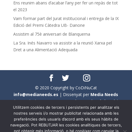
Ens reunim abans d’acabar l’any per fer un repàs de tot
el 2023
Vam formar part del Jurat institucional i entrega de la IX
Edició del Premi Càtedra UB- Danone
Assistim al 75è aniversari de Blanquerna
La Sra. Inés Navarro va assistir a la reunió Xarxa pel
Dret a una Alimentació Adequada
© 2020 Copyright by CoDiNuCat
info@medianeeds.es
| Dissenyat per
Media Needs
| Tots els drets reservats a
CoDiNuCat |
Avís legal
|
Utilitzem cookies de tercers i persistents per analitzar els
Avís per cookies
nostres serveis i/o mostrar publicitat relacionada amb les
preferències dels usuaris d’acord amb els seus hàbits de
En aquest web s'ha tingut en compte l'ús no sexista del
navegació. Pot REBUTJAR les cookies analítiques de tercers,
llenguatge. No obstant això, i a causa de la seva
pot obtenir més informació, o bé conèixer com canviar la