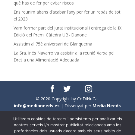
què has de fer per evitar riscos
Ens reunim abans d’acabar l’any per fer un repàs de tot
el 2023
Vam formar part del Jurat institucional i entrega de la IX
Edició del Premi Càtedra UB- Danone
Assistim al 75è aniversari de Blanquerna
La Sra. Inés Navarro va assistir a la reunió Xarxa pel
Dret a una Alimentació Adequada
© 2020 Copyright by CoDiNuCat
info@medianeeds.es
| Dissenyat per
Media Needs
| Tots els drets reservats a
CoDiNuCat |
Avís legal
|
Utilitzem cookies de tercers i persistents per analitzar els
Avís per cookies
nostres serveis i/o mostrar publicitat relacionada amb les
preferències dels usuaris d’acord amb els seus hàbits de
En aquest web s'ha tingut en compte l'ús no sexista del