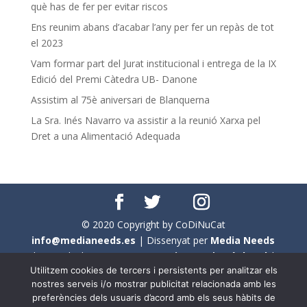
què has de fer per evitar riscos
Ens reunim abans d’acabar l’any per fer un repàs de tot
el 2023
Vam formar part del Jurat institucional i entrega de la IX
Edició del Premi Càtedra UB- Danone
Assistim al 75è aniversari de Blanquerna
La Sra. Inés Navarro va assistir a la reunió Xarxa pel
Dret a una Alimentació Adequada
© 2020 Copyright by CoDiNuCat
info@medianeeds.es
| Dissenyat per
Media Needs
| Tots els drets reservats a
CoDiNuCat |
Avís legal
|
Utilitzem cookies de tercers i persistents per analitzar els
Avís per cookies
nostres serveis i/o mostrar publicitat relacionada amb les
preferències dels usuaris d’acord amb els seus hàbits de
En aquest web s'ha tingut en compte l'ús no sexista del