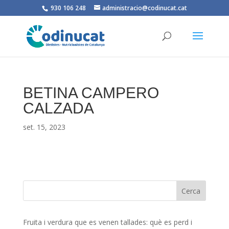
930 106 248
administracio@codinucat.cat
BETINA CAMPERO
CALZADA
set. 15, 2023
Fruita i verdura que es venen tallades: què es perd i