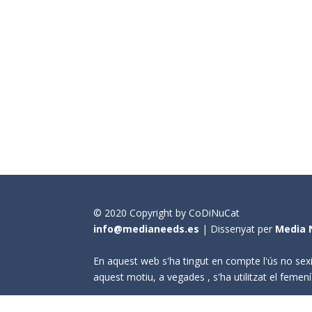
© 2020 Copyright by CoDiNuCat
info@medianeeds.es
| Dissenyat per
Media 
En aquest web s'ha tingut en compte l'ús no sexi
aquest motiu, a vegades , s'ha utilitzat el fem