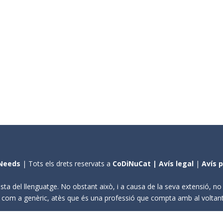
Needs
| Tots els drets reservats a
CoDiNuCat |
Avís legal
|
Avís 
sta del llenguatge. No obstant això, i a causa de la seva extensió, n
ení com a genèric, atès que és una professió que compta amb al volta