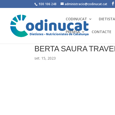
930 106 248
administracio@codinucat.cat
CODINUCAT
DIETIST
PREMSA
CONTACTE
BERTA SAURA TRAVE
set. 15, 2023