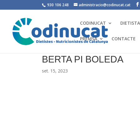
930 106 248
administracio@codinucat.cat
CODINUCAT
DIETIST
PREMSA
CONTACTE
BERTA PI BOLEDA
set. 15, 2023