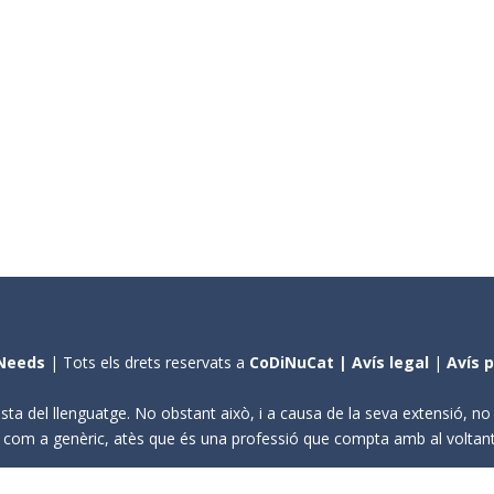
Needs
| Tots els drets reservats a
CoDiNuCat |
Avís legal
|
Avís 
sta del llenguatge. No obstant això, i a causa de la seva extensió, n
ení com a genèric, atès que és una professió que compta amb al volta