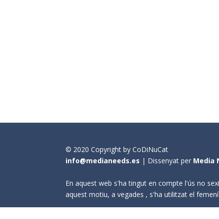
© 2020 Copyright by CoDiNuCat
info@medianeeds.es
| Dissenyat per
Media 
En aquest web s'ha tingut en compte l'ús no sexi
aquest motiu, a vegades , s'ha utilitzat el fem