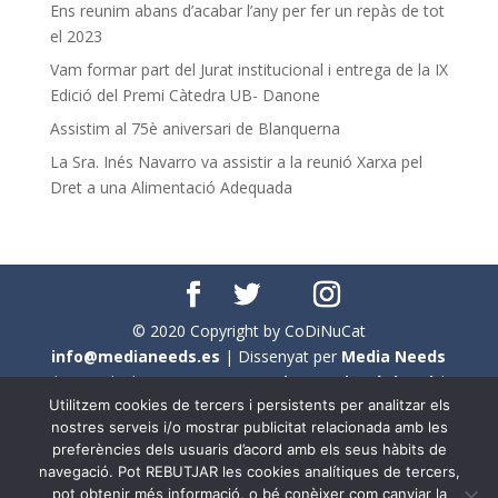
Ens reunim abans d’acabar l’any per fer un repàs de tot
el 2023
Vam formar part del Jurat institucional i entrega de la IX
Edició del Premi Càtedra UB- Danone
Assistim al 75è aniversari de Blanquerna
La Sra. Inés Navarro va assistir a la reunió Xarxa pel
Dret a una Alimentació Adequada
© 2020 Copyright by CoDiNuCat
info@medianeeds.es
| Dissenyat per
Media Needs
| Tots els drets reservats a
CoDiNuCat |
Avís legal
|
Utilitzem cookies de tercers i persistents per analitzar els
Avís per cookies
nostres serveis i/o mostrar publicitat relacionada amb les
preferències dels usuaris d’acord amb els seus hàbits de
En aquest web s'ha tingut en compte l'ús no sexista del
navegació. Pot REBUTJAR les cookies analítiques de tercers,
llenguatge. No obstant això, i a causa de la seva
pot obtenir més informació, o bé conèixer com canviar la