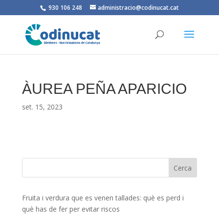
930 106 248
administracio@codinucat.cat
ÀUREA PEÑA APARICIO
set. 15, 2023
Fruita i verdura que es venen tallades: què es perd i
què has de fer per evitar riscos