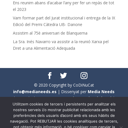
Ens reunim abans d’acabar l’any per fer un repàs de tot
el 2023
Vam formar part del Jurat institucional i entrega de la IX
Edició del Premi Càtedra UB- Danone
Assistim al 75è aniversari de Blanquerna
La Sra. Inés Navarro va assistir a la reunió Xarxa pel
Dret a una Alimentació Adequada
© 2020 Copyright by CoDiNuCat
info@medianeeds.es
| Dissenyat per
Media Needs
| Tots els drets reservats a
CoDiNuCat |
Avís legal
|
Utilitzem cookies de tercers i persistents per analitzar els
Avís per cookies
nostres serveis i/o mostrar publicitat relacionada amb les
preferències dels usuaris d’acord amb els seus hàbits de
En aquest web s'ha tingut en compte l'ús no sexista del
navegació. Pot REBUTJAR les cookies analítiques de tercers,
llenguatge. No obstant això, i a causa de la seva
pot obtenir més informació, o bé conèixer com canviar la