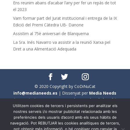
Ens reunim abans d’acabar l’any per fer un repàs de tot
el 2023
Vam formar part del Jurat institucional i entrega de la IX
Edició del Premi Càtedra UB- Danone
Assistim al 75è aniversari de Blanquerna
La Sra. Inés Navarro va assistir a la reunió Xarxa pel
Dret a una Alimentació Adequada
© 2020 Copyright by CoDiNuCat
info@medianeeds.es
| Dissenyat per
Media Needs
| Tots els drets reservats a
CoDiNuCat |
Avís legal
|
Utilitzem cookies de tercers i persistents per analitzar els
Avís per cookies
nostres serveis i/o mostrar publicitat relacionada amb les
preferències dels usuaris d’acord amb els seus hàbits de
En aquest web s'ha tingut en compte l'ús no sexista del
navegació. Pot REBUTJAR les cookies analítiques de tercers,
llenguatge. No obstant això, i a causa de la seva
pot obtenir més informació, o bé conèixer com canviar la