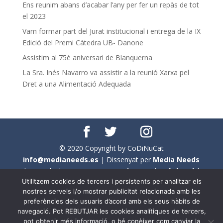
Ens reunim abans d’acabar l’any per fer un repàs de tot
el 2023
Vam formar part del Jurat institucional i entrega de la IX
Edició del Premi Càtedra UB- Danone
Assistim al 75è aniversari de Blanquerna
La Sra. Inés Navarro va assistir a la reunió Xarxa pel
Dret a una Alimentació Adequada
© 2020 Copyright by CoDiNuCat
info@medianeeds.es
| Dissenyat per
Media Needs
| Tots els drets reservats a
CoDiNuCat |
Avís legal
|
Utilitzem cookies de tercers i persistents per analitzar els
Avís per cookies
nostres serveis i/o mostrar publicitat relacionada amb les
preferències dels usuaris d’acord amb els seus hàbits de
En aquest web s'ha tingut en compte l'ús no sexista del
navegació. Pot REBUTJAR les cookies analítiques de tercers,
llenguatge. No obstant això, i a causa de la seva
pot obtenir més informació, o bé conèixer com canviar la