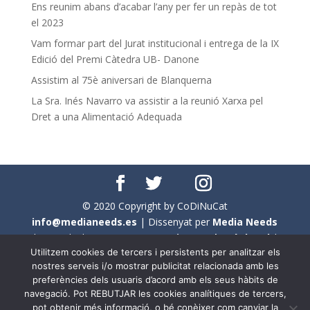
Ens reunim abans d’acabar l’any per fer un repàs de tot
el 2023
Vam formar part del Jurat institucional i entrega de la IX
Edició del Premi Càtedra UB- Danone
Assistim al 75è aniversari de Blanquerna
La Sra. Inés Navarro va assistir a la reunió Xarxa pel
Dret a una Alimentació Adequada
© 2020 Copyright by CoDiNuCat
info@medianeeds.es
| Dissenyat per
Media Needs
| Tots els drets reservats a
CoDiNuCat |
Avís legal
|
Utilitzem cookies de tercers i persistents per analitzar els
Avís per cookies
nostres serveis i/o mostrar publicitat relacionada amb les
preferències dels usuaris d’acord amb els seus hàbits de
En aquest web s'ha tingut en compte l'ús no sexista del
navegació. Pot REBUTJAR les cookies analítiques de tercers,
llenguatge. No obstant això, i a causa de la seva
pot obtenir més informació, o bé conèixer com canviar la