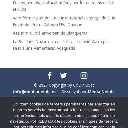
Ens reunim abans d’acabar l’any per fer un repàs de tot
el 2023
Vam formar part del Jurat institucional i entrega de la IX
Edició del Premi Càtedra UB- Danone
Assistim al 75è aniversari de Blanquerna
La Sra. Inés Navarro va assistir a la reunió Xarxa pel
Dret a una Alimentació Adequada
© 2020 Copyright by CoDiNuCat
info@medianeeds.es
| Dissenyat per
Media Needs
| Tots els drets reservats a
CoDiNuCat |
Avís legal
|
Utilitzem cookies de tercers i persistents per analitzar els
Avís per cookies
nostres serveis i/o mostrar publicitat relacionada amb les
preferències dels usuaris d’acord amb els seus hàbits de
En aquest web s'ha tingut en compte l'ús no sexista del
navegació. Pot REBUTJAR les cookies analítiques de tercers,
llenguatge. No obstant això, i a causa de la seva
pot obtenir més informació, o bé conèixer com canviar la