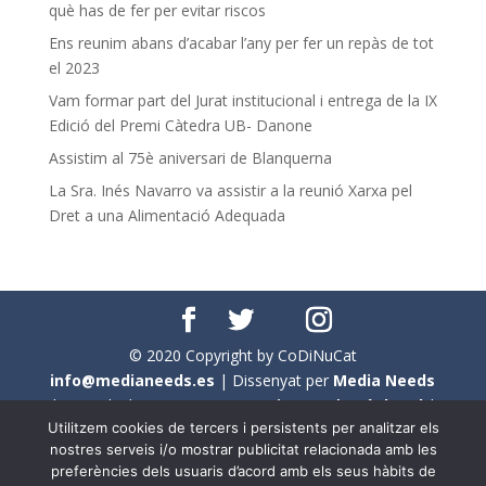
què has de fer per evitar riscos
Ens reunim abans d’acabar l’any per fer un repàs de tot
el 2023
Vam formar part del Jurat institucional i entrega de la IX
Edició del Premi Càtedra UB- Danone
Assistim al 75è aniversari de Blanquerna
La Sra. Inés Navarro va assistir a la reunió Xarxa pel
Dret a una Alimentació Adequada
© 2020 Copyright by CoDiNuCat
info@medianeeds.es
| Dissenyat per
Media Needs
| Tots els drets reservats a
CoDiNuCat |
Avís legal
|
Utilitzem cookies de tercers i persistents per analitzar els
Avís per cookies
nostres serveis i/o mostrar publicitat relacionada amb les
preferències dels usuaris d’acord amb els seus hàbits de
En aquest web s'ha tingut en compte l'ús no sexista del