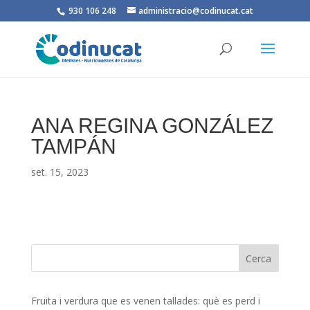
930 106 248
administracio@codinucat.cat
ANA REGINA GONZÁLEZ
TAMPÁN
set. 15, 2023
Fruita i verdura que es venen tallades: què es perd i