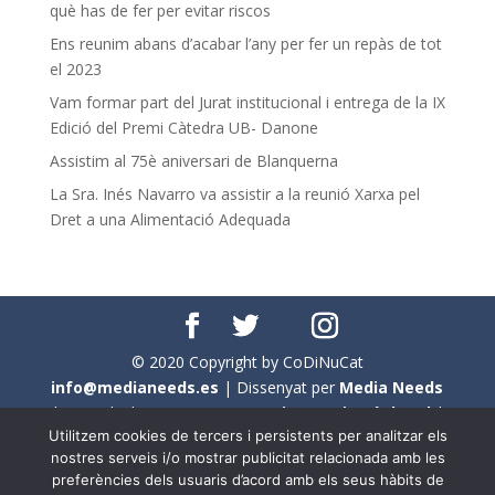
què has de fer per evitar riscos
Ens reunim abans d’acabar l’any per fer un repàs de tot
el 2023
Vam formar part del Jurat institucional i entrega de la IX
Edició del Premi Càtedra UB- Danone
Assistim al 75è aniversari de Blanquerna
La Sra. Inés Navarro va assistir a la reunió Xarxa pel
Dret a una Alimentació Adequada
© 2020 Copyright by CoDiNuCat
info@medianeeds.es
| Dissenyat per
Media Needs
| Tots els drets reservats a
CoDiNuCat |
Avís legal
|
Utilitzem cookies de tercers i persistents per analitzar els
Avís per cookies
nostres serveis i/o mostrar publicitat relacionada amb les
preferències dels usuaris d’acord amb els seus hàbits de
En aquest web s'ha tingut en compte l'ús no sexista del