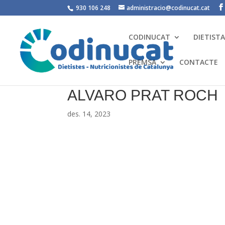
930 106 248
administracio@codinucat.cat
CODINUCAT
DIETIST
PREMSA
CONTACTE
ALVARO PRAT ROCH
des. 14, 2023