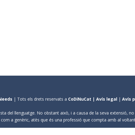
Needs
| Tots els drets reservats a
CoDiNuCat |
Avís legal
|
Avís 
sta del llenguatge. No obstant això, i a causa de la seva extensió, n
ení com a genèric, atès que és una professió que compta amb al volta