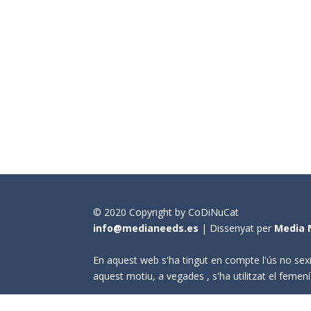
© 2020 Copyright by CoDiNuCat
info@medianeeds.es
| Dissenyat per
Media 
En aquest web s'ha tingut en compte l'ús no sexi
aquest motiu, a vegades , s'ha utilitzat el fem