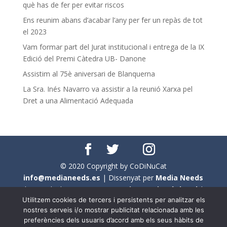
què has de fer per evitar riscos
Ens reunim abans d’acabar l’any per fer un repàs de tot
el 2023
Vam formar part del Jurat institucional i entrega de la IX
Edició del Premi Càtedra UB- Danone
Assistim al 75è aniversari de Blanquerna
La Sra. Inés Navarro va assistir a la reunió Xarxa pel
Dret a una Alimentació Adequada
© 2020 Copyright by CoDiNuCat
info@medianeeds.es
| Dissenyat per
Media Needs
| Tots els drets reservats a
CoDiNuCat |
Avís legal
|
Utilitzem cookies de tercers i persistents per analitzar els
Avís per cookies
nostres serveis i/o mostrar publicitat relacionada amb les
preferències dels usuaris d’acord amb els seus hàbits de
En aquest web s'ha tingut en compte l'ús no sexista del