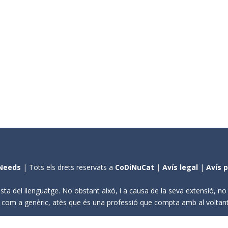
Needs
| Tots els drets reservats a
CoDiNuCat |
Avís legal
|
Avís 
sta del llenguatge. No obstant això, i a causa de la seva extensió, n
ení com a genèric, atès que és una professió que compta amb al volta