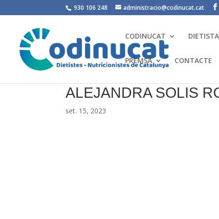
930 106 248
administracio@codinucat.cat
CODINUCAT
DIETIST
PREMSA
CONTACTE
ALEJANDRA SOLIS R
set. 15, 2023