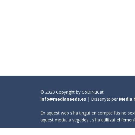
© 2020 Copyright by CoDiNuCat
info@medianeeds.es
| Dissenyat per
Media 
En aquest web s'ha tingut en compte l'ús no sexi
aquest motiu, a vegades , s'ha utilitzat el fem