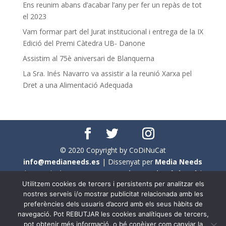
Ens reunim abans d’acabar l’any per fer un repàs de tot
el 2023
Vam formar part del Jurat institucional i entrega de la IX
Edició del Premi Càtedra UB- Danone
Assistim al 75è aniversari de Blanquerna
La Sra. Inés Navarro va assistir a la reunió Xarxa pel
Dret a una Alimentació Adequada
© 2020 Copyright by CoDiNuCat
info@medianeeds.es
| Dissenyat per
Media Needs
| Tots els drets reservats a
CoDiNuCat |
Avís legal
|
Utilitzem cookies de tercers i persistents per analitzar els
Avís per cookies
nostres serveis i/o mostrar publicitat relacionada amb les
preferències dels usuaris d’acord amb els seus hàbits de
En aquest web s'ha tingut en compte l'ús no sexista del
navegació. Pot REBUTJAR les cookies analítiques de tercers,
llenguatge. No obstant això, i a causa de la seva
pot obtenir més informació, o bé conèixer com canviar la