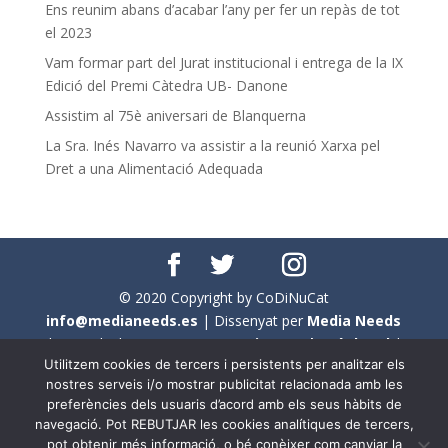
Ens reunim abans d’acabar l’any per fer un repàs de tot
el 2023
Vam formar part del Jurat institucional i entrega de la IX
Edició del Premi Càtedra UB- Danone
Assistim al 75è aniversari de Blanquerna
La Sra. Inés Navarro va assistir a la reunió Xarxa pel
Dret a una Alimentació Adequada
© 2020 Copyright by CoDiNuCat
info@medianeeds.es
| Dissenyat per
Media Needs
| Tots els drets reservats a
CoDiNuCat |
Avís legal
|
Utilitzem cookies de tercers i persistents per analitzar els
Avís per cookies
nostres serveis i/o mostrar publicitat relacionada amb les
preferències dels usuaris d’acord amb els seus hàbits de
En aquest web s'ha tingut en compte l'ús no sexista del
navegació. Pot REBUTJAR les cookies analítiques de tercers,
llenguatge. No obstant això, i a causa de la seva
pot obtenir més informació, o bé conèixer com canviar la