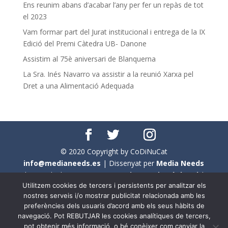
Ens reunim abans d’acabar l’any per fer un repàs de tot
el 2023
Vam formar part del Jurat institucional i entrega de la IX
Edició del Premi Càtedra UB- Danone
Assistim al 75è aniversari de Blanquerna
La Sra. Inés Navarro va assistir a la reunió Xarxa pel
Dret a una Alimentació Adequada
© 2020 Copyright by CoDiNuCat
info@medianeeds.es
| Dissenyat per
Media Needs
| Tots els drets reservats a
CoDiNuCat |
Avís legal
|
Utilitzem cookies de tercers i persistents per analitzar els
Avís per cookies
nostres serveis i/o mostrar publicitat relacionada amb les
preferències dels usuaris d’acord amb els seus hàbits de
En aquest web s'ha tingut en compte l'ús no sexista del
navegació. Pot REBUTJAR les cookies analítiques de tercers,
llenguatge. No obstant això, i a causa de la seva
pot obtenir més informació, o bé conèixer com canviar la