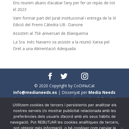
Ens reunim abans d’acabar l’any per fer un repàs de tot
el 2023
Vam formar part del Jurat institucional i entrega de la IX
Edició del Premi Càtedra UB- Danone
Assistim al 75è aniversari de Blanquerna
La Sra. Inés Navarro va assistir a la reunió Xarxa pel
Dret a una Alimentació Adequada
© 2020 Copyright by CoDiNuCat
info@medianeeds.es
| Dissenyat per
Media Needs
| Tots els drets reservats a
CoDiNuCat |
Avís legal
|
Utilitzem cookies de tercers i persistents per analitzar els
Avís per cookies
nostres serveis i/o mostrar publicitat relacionada amb les
preferències dels usuaris d’acord amb els seus hàbits de
En aquest web s'ha tingut en compte l'ús no sexista del
navegació. Pot REBUTJAR les cookies analítiques de tercers,
llenguatge. No obstant això, i a causa de la seva
pot obtenir més informació, o bé conèixer com canviar la