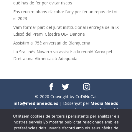
què has de fer per evitar riscos
Ens reunim abans d’acabar l’any per fer un repàs de tot
el 2023
Vam formar part del Jurat institucional i entrega de la IX
Edició del Premi Càtedra UB- Danone
Assistim al 75è aniversari de Blanquerna
La Sra. Inés Navarro va assistir a la reunió Xarxa pel
Dret a una Alimentació Adequada
© 2020 Copyright by CoDiNuCat
info@medianeeds.es
| Dissenyat per
Media Needs
| Tots els drets reservats a
CoDiNuCat |
Avís legal
|
Utilitzem cookies de tercers i persistents per analitzar els
Avís per cookies
nostres serveis i/o mostrar publicitat relacionada amb les
preferències dels usuaris d’acord amb els seus hàbits de
En aquest web s'ha tingut en compte l'ús no sexista del