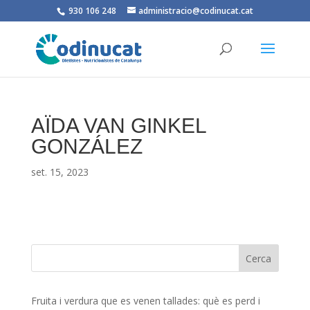
930 106 248
administracio@codinucat.cat
AÏDA VAN GINKEL
GONZÁLEZ
set. 15, 2023
Fruita i verdura que es venen tallades: què es perd i