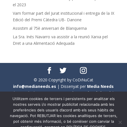
el 2023
Vam formar part del Jurat institucional i entrega de la IX
Edició del Premi Càtedra UB- Danone
Assistim al 75è aniversari de Blanquerna
La Sra. Inés Navarro va assistir a la reunió Xarxa pel
Dret a una Alimentació Adequada
© 2020 Copyright by CoDiNuCat
info@medianeeds.es
| Dissenyat per
Media Needs
| Tots els drets reservats a
CoDiNuCat |
Avís legal
|
Utilitzem cookies de tercers i persistents per analitzar els
Avís per cookies
nostres serveis i/o mostrar publicitat relacionada amb les
preferències dels usuaris d’acord amb els seus hàbits de
En aquest web s'ha tingut en compte l'ús no sexista del
navegació. Pot REBUTJAR les cookies analítiques de tercers,
llenguatge. No obstant això, i a causa de la seva
pot obtenir més informació, o bé conèixer com canviar la
extensió, no s'ha pogut fer de manera exhaustiva. Per