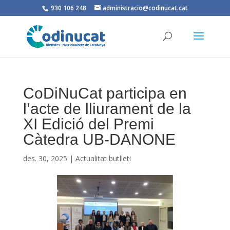
930 106 248
administracio@codinucat.cat
CoDiNuCat participa en
l’acte de lliurament de la
XI Edició del Premi
Càtedra UB-DANONE
des. 30, 2025
|
Actualitat butlleti