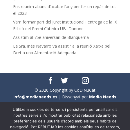
Ens reunim abans d’acabar l’any per fer un repàs de tot
el 2023
Vam formar part del Jurat institucional i entrega de la IX
Edició del Premi Càtedra UB- Danone
Assistim al 75è aniversari de Blanquerna
La Sra. Inés Navarro va assistir a la reunió Xarxa pel
Dret a una Alimentació Adequada
© 2020 Copyright by CoDiNuCat
info@medianeeds.es
| Dissenyat per
Media Needs
| Tots els drets reservats a
CoDiNuCat |
Avís legal
|
Utilitzem cookies de tercers i persistents per analitzar els
Avís per cookies
nostres serveis i/o mostrar publicitat relacionada amb les
preferències dels usuaris d’acord amb els seus hàbits de
En aquest web s'ha tingut en compte l'ús no sexista del
navegació. Pot REBUTJAR les cookies analítiques de tercers,