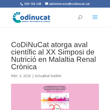
930 106 248
administracio@codinucat.cat
CoDiNuCat atorga aval
científic al XX Simposi de
Nutrició en Malaltia Renal
Crònica
febr. 3, 2026
|
Actualitat butlleti