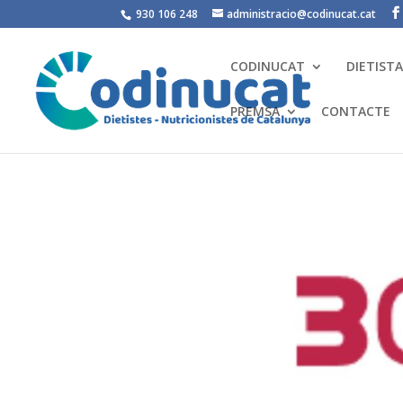
930 106 248
administracio@codinucat.cat
CODINUCAT
DIETIST
PREMSA
CONTACTE