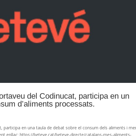
taveu del Codinucat, participa en un
nsum d’aliments processats.
 participa en una taula de debat sobre el consum dels aliments i me
nt enllaç: https://beteve.cat/beteve-directe/catalans-mes-aliments-