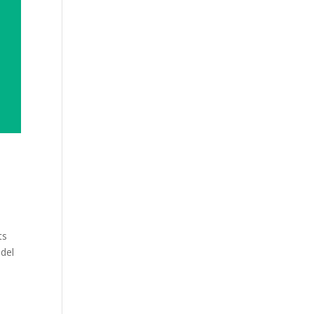
ts
 del