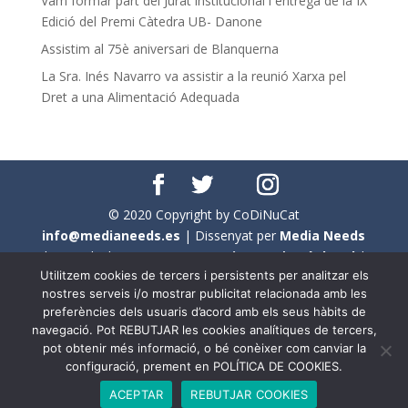
Vam formar part del Jurat institucional i entrega de la IX
Edició del Premi Càtedra UB- Danone
Assistim al 75è aniversari de Blanquerna
La Sra. Inés Navarro va assistir a la reunió Xarxa pel
Dret a una Alimentació Adequada
© 2020 Copyright by CoDiNuCat
info@medianeeds.es
| Dissenyat per
Media Needs
| Tots els drets reservats a
CoDiNuCat |
Avís legal
|
Utilitzem cookies de tercers i persistents per analitzar els
Avís per cookies
nostres serveis i/o mostrar publicitat relacionada amb les
preferències dels usuaris d’acord amb els seus hàbits de
En aquest web s'ha tingut en compte l'ús no sexista del
navegació. Pot REBUTJAR les cookies analítiques de tercers,
llenguatge. No obstant això, i a causa de la seva
pot obtenir més informació, o bé conèixer com canviar la
extensió, no s'ha pogut fer de manera exhaustiva. Per
configuració, prement en POLÍTICA DE COOKIES.
aquest motiu, a vegades , s'ha utilitzat el femení com a
ACEPTAR
REBUTJAR COOKIES
genèric, atès que és una professió que compta amb al