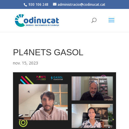
930 106 248
administracio@codinucat.cat
PL4NETS GASOL
nov. 15, 2023