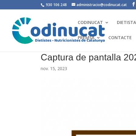
930 106 248
administracio@codinucat.cat
CODINUCAT
DIETIST
PREMSA
CONTACTE
Captura de pantalla 20
nov. 15, 2023