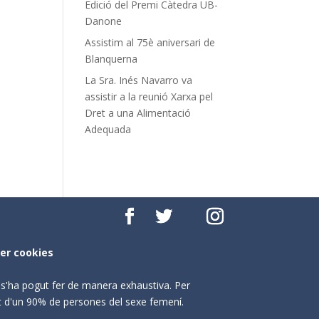
Edició del Premi Càtedra UB-
Danone
Assistim al 75è aniversari de
Blanquerna
La Sra. Inés Navarro va
assistir a la reunió Xarxa pel
Dret a una Alimentació
Adequada
per cookies
o s'ha pogut fer de manera exhaustiva. Per
nt d'un 90% de persones del sexe femení.