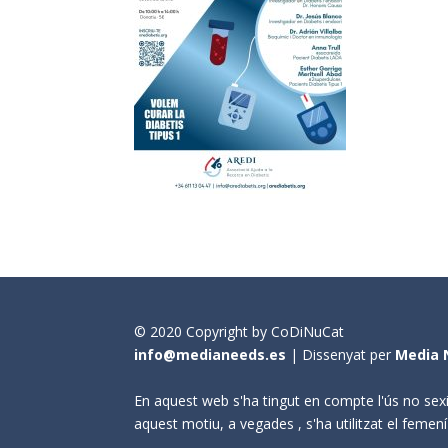
© 2020 Copyright by CoDiNuCat
info@medianeeds.es
| Dissenyat per
Media 
En aquest web s'ha tingut en compte l'ús no sexi
aquest motiu, a vegades , s'ha utilitzat el fem