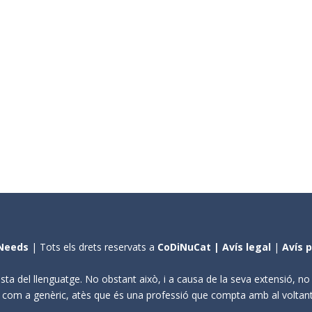
Needs
| Tots els drets reservats a
CoDiNuCat |
Avís legal
|
Avís 
sta del llenguatge. No obstant això, i a causa de la seva extensió, n
ení com a genèric, atès que és una professió que compta amb al volta