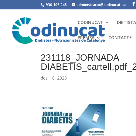
930 106 248
administracio@codinucat.cat
CODINUCAT
DIETIST
PREMSA
CONTACTE
231118_JORNADA
DIABETIS_cartell.pdf
des. 18, 2023