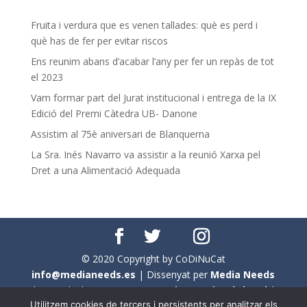
Fruita i verdura que es venen tallades: què es perd i
què has de fer per evitar riscos
Ens reunim abans d’acabar l’any per fer un repàs de tot
el 2023
Vam formar part del Jurat institucional i entrega de la IX
Edició del Premi Càtedra UB- Danone
Assistim al 75è aniversari de Blanquerna
La Sra. Inés Navarro va assistir a la reunió Xarxa pel
Dret a una Alimentació Adequada
© 2020 Copyright by CoDiNuCat
info@medianeeds.es
| Dissenyat per
Media Needs
| Tots els drets reservats a
CoDiNuCat |
Avís legal
|
Utilitzem cookies de tercers i persistents per analitzar els
Avís per cookies