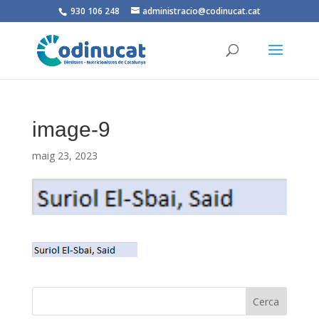
930 106 248
administracio@codinucat.cat
image-9
maig 23, 2023