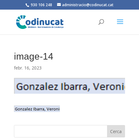
930 106 248
administracio@codinucat.cat
image-14
febr. 16, 2023