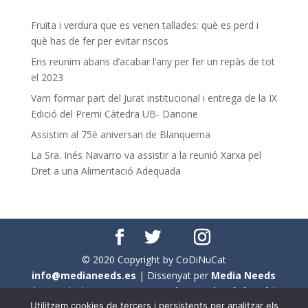
Fruita i verdura que es venen tallades: què es perd i
què has de fer per evitar riscos
Ens reunim abans d’acabar l’any per fer un repàs de tot
el 2023
Vam formar part del Jurat institucional i entrega de la IX
Edició del Premi Càtedra UB- Danone
Assistim al 75è aniversari de Blanquerna
La Sra. Inés Navarro va assistir a la reunió Xarxa pel
Dret a una Alimentació Adequada
© 2020 Copyright by CoDiNuCat
info@medianeeds.es
| Dissenyat per
Media Needs
| Tots els drets reservats a
CoDiNuCat |
Avís legal
|
Utilitzem cookies de tercers i persistents per analitzar els
Avís per cookies