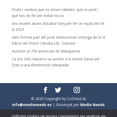
Fruita i verdura que es venen tallades: què es perd i
què has de fer per evitar riscos
Ens reunim abans d’acabar l’any per fer un repàs de tot
el 2023
Vam formar part del Jurat institucional i entrega de la IX
Edició del Premi Càtedra UB- Danone
Assistim al 75è aniversari de Blanquerna
La Sra. Inés Navarro va assistir a la reunió Xarxa pel
Dret a una Alimentació Adequada
© 2020 Copyright by CoDiNuCat
info@medianeeds.es
| Dissenyat per
Media Needs
| Tots els drets reservats a
CoDiNuCat |
Avís legal
|
Utilitzem cookies de tercers i persistents per analitzar els
Avís per cookies