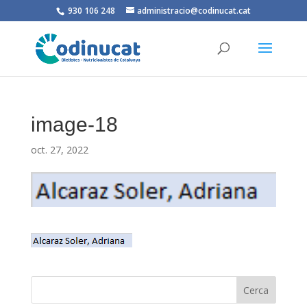
930 106 248
administracio@codinucat.cat
image-18
oct. 27, 2022