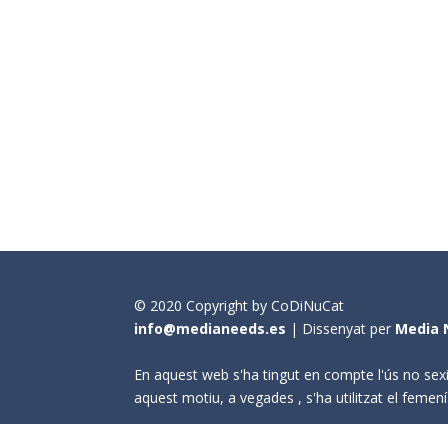
© 2020 Copyright by CoDiNuCat
info@medianeeds.es
| Dissenyat per
Media 
En aquest web s'ha tingut en compte l'ús no sexi
aquest motiu, a vegades , s'ha utilitzat el fem