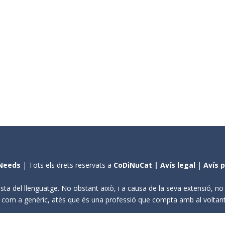
Needs
| Tots els drets reservats a
CoDiNuCat |
Avís legal
|
Avís 
sta del llenguatge. No obstant això, i a causa de la seva extensió, n
ení com a genèric, atès que és una professió que compta amb al volta