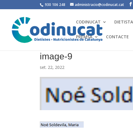
930 106 248
administracio@codinucat.cat
CODINUCAT
DIETIST
PREMSA
CONTACTE
image-9
set. 22, 2022