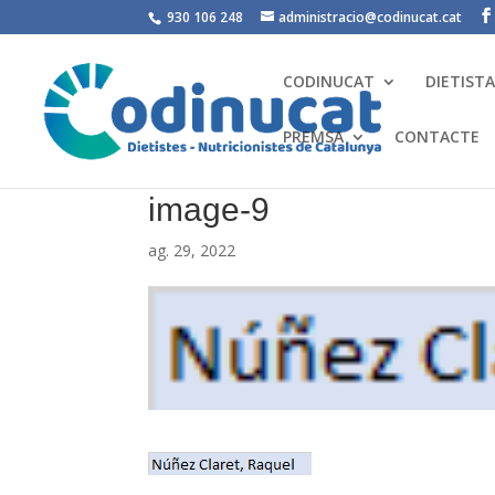
930 106 248
administracio@codinucat.cat
CODINUCAT
DIETIST
PREMSA
CONTACTE
image-9
ag. 29, 2022