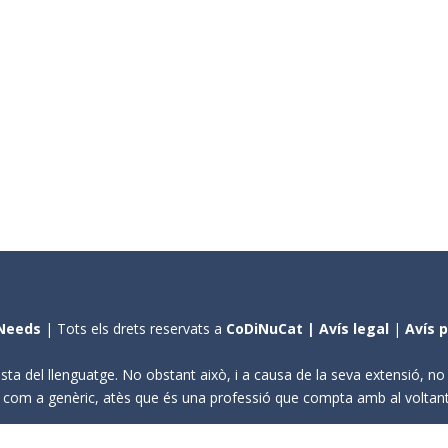
Needs
| Tots els drets reservats a
CoDiNuCat |
Avís legal
|
Avís 
sta del llenguatge. No obstant això, i a causa de la seva extensió, n
ení com a genèric, atès que és una professió que compta amb al volta