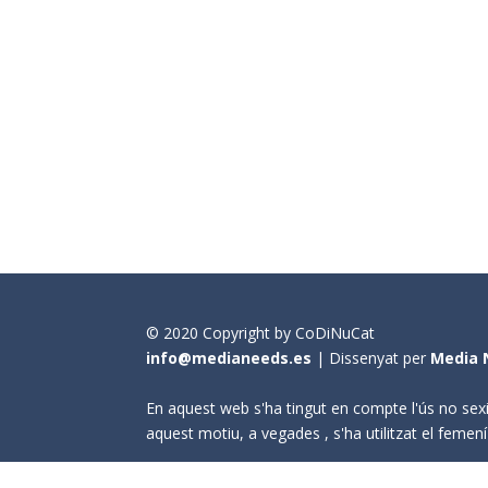
© 2020 Copyright by CoDiNuCat
info@medianeeds.es
| Dissenyat per
Media 
En aquest web s'ha tingut en compte l'ús no sexi
aquest motiu, a vegades , s'ha utilitzat el fem