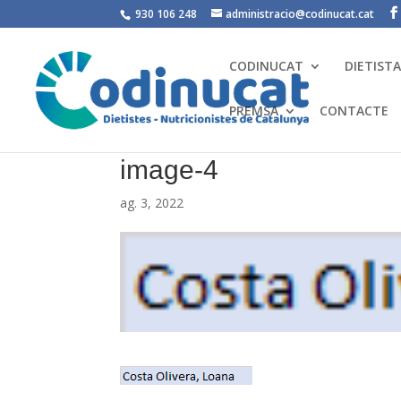
930 106 248
administracio@codinucat.cat
CODINUCAT
DIETIST
PREMSA
CONTACTE
image-4
ag. 3, 2022