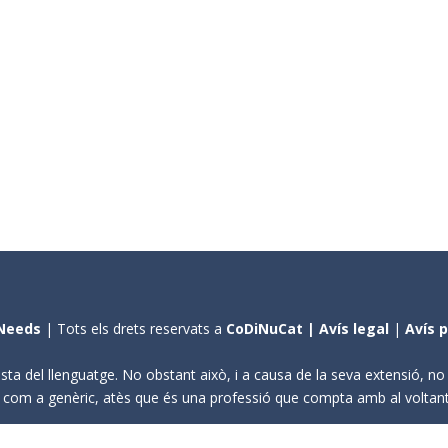
Needs
| Tots els drets reservats a
CoDiNuCat |
Avís legal
|
Avís 
sta del llenguatge. No obstant això, i a causa de la seva extensió, n
ení com a genèric, atès que és una professió que compta amb al volta