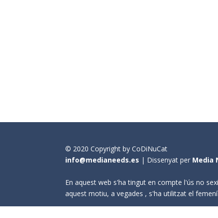
© 2020 Copyright by CoDiNuCat
info@medianeeds.es
| Dissenyat per
Media 
En aquest web s'ha tingut en compte l'ús no sexi
aquest motiu, a vegades , s'ha utilitzat el fem