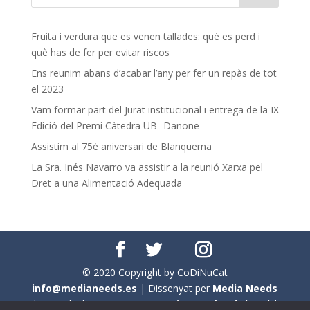
Fruita i verdura que es venen tallades: què es perd i
què has de fer per evitar riscos
Ens reunim abans d’acabar l’any per fer un repàs de tot
el 2023
Vam formar part del Jurat institucional i entrega de la IX
Edició del Premi Càtedra UB- Danone
Assistim al 75è aniversari de Blanquerna
La Sra. Inés Navarro va assistir a la reunió Xarxa pel
Dret a una Alimentació Adequada
© 2020 Copyright by CoDiNuCat
info@medianeeds.es
| Dissenyat per
Media Needs
| Tots els drets reservats a
CoDiNuCat |
Avís legal
|