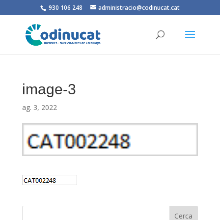
930 106 248
administracio@codinucat.cat
image-3
ag. 3, 2022