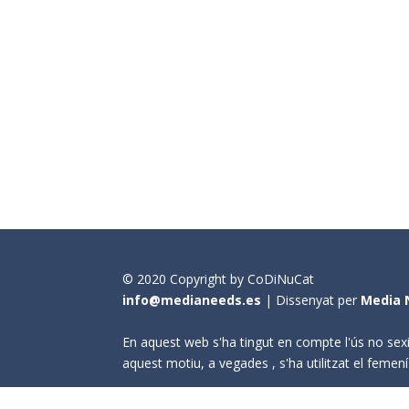
© 2020 Copyright by CoDiNuCat
info@medianeeds.es
| Dissenyat per
Media 
En aquest web s'ha tingut en compte l'ús no sexi
aquest motiu, a vegades , s'ha utilitzat el fem