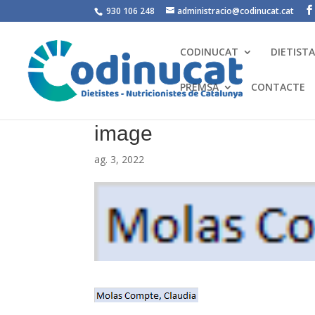
930 106 248
administracio@codinucat.cat
CODINUCAT
DIETIST
PREMSA
CONTACTE
image
ag. 3, 2022