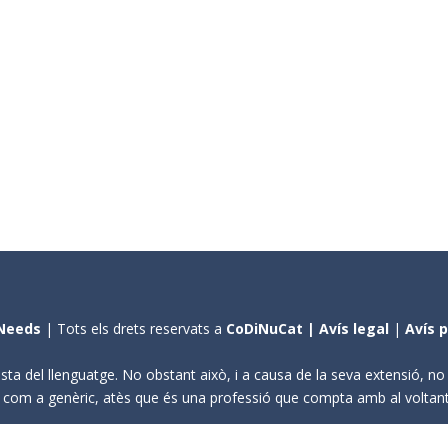
Needs
| Tots els drets reservats a
CoDiNuCat |
Avís legal
|
Avís 
sta del llenguatge. No obstant això, i a causa de la seva extensió, n
ení com a genèric, atès que és una professió que compta amb al volta