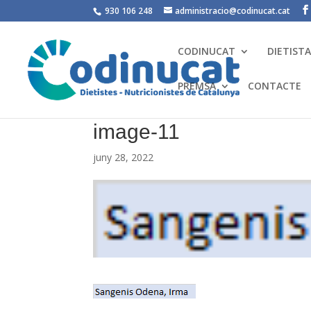
930 106 248
administracio@codinucat.cat
CODINUCAT
DIETIST
PREMSA
CONTACTE
image-11
juny 28, 2022