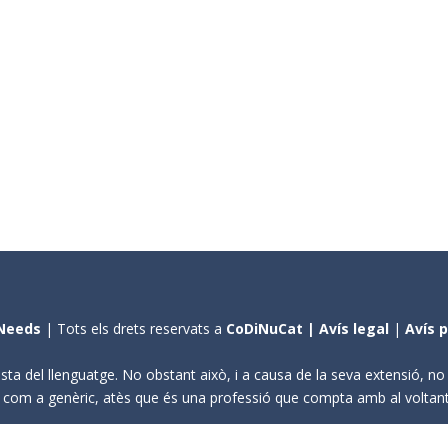
Needs
| Tots els drets reservats a
CoDiNuCat |
Avís legal
|
Avís 
sta del llenguatge. No obstant això, i a causa de la seva extensió, n
ení com a genèric, atès que és una professió que compta amb al volta