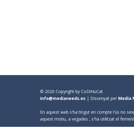
© 2020 Copyright by CoDiNuCat
info@medianeeds.es
| Dissenyat per
Media 
En aquest web s'ha tingut en compte l'ús no sexi
aquest motiu, a vegades , s'ha utilitzat el fem