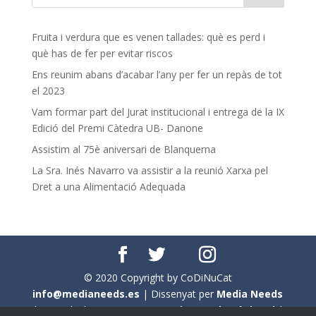
Fruita i verdura que es venen tallades: què es perd i
què has de fer per evitar riscos
Ens reunim abans d’acabar l’any per fer un repàs de tot
el 2023
Vam formar part del Jurat institucional i entrega de la IX
Edició del Premi Càtedra UB- Danone
Assistim al 75è aniversari de Blanquerna
La Sra. Inés Navarro va assistir a la reunió Xarxa pel
Dret a una Alimentació Adequada
© 2020 Copyright by CoDiNuCat
info@medianeeds.es
| Dissenyat per
Media Needs
| Tots els drets reservats a
CoDiNuCat |
Avís legal
|