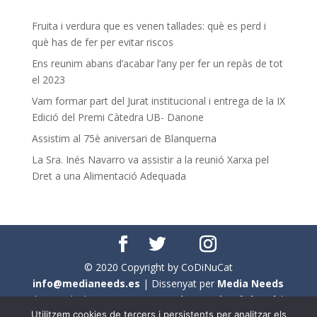
Fruita i verdura que es venen tallades: què es perd i
què has de fer per evitar riscos
Ens reunim abans d’acabar l’any per fer un repàs de tot
el 2023
Vam formar part del Jurat institucional i entrega de la IX
Edició del Premi Càtedra UB- Danone
Assistim al 75è aniversari de Blanquerna
La Sra. Inés Navarro va assistir a la reunió Xarxa pel
Dret a una Alimentació Adequada
© 2020 Copyright by CoDiNuCat
info@medianeeds.es
| Dissenyat per
Media Needs
| Tots els drets reservats a
CoDiNuCat |
Avís legal
|
Utilitzem cookies de tercers i persistents per analitzar els
Avís per cookies