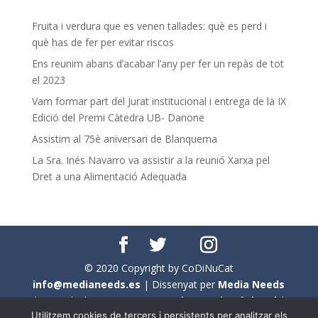
Fruita i verdura que es venen tallades: què es perd i
què has de fer per evitar riscos
Ens reunim abans d’acabar l’any per fer un repàs de tot
el 2023
Vam formar part del Jurat institucional i entrega de la IX
Edició del Premi Càtedra UB- Danone
Assistim al 75è aniversari de Blanquerna
La Sra. Inés Navarro va assistir a la reunió Xarxa pel
Dret a una Alimentació Adequada
© 2020 Copyright by CoDiNuCat
info@medianeeds.es
| Dissenyat per
Media Needs
| Tots els drets reservats a
CoDiNuCat |
Avís legal
|
Utilitzem cookies de tercers i persistents per analitzar els
Avís per cookies